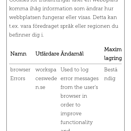
komma ihåg information som ändrar hur
webbplatsen fungerar eller visas. Detta kan
t.ex. vara föredraget språk eller regionen du
befinner dig i.
Maximal
Namn
Utfärdare
Ändamål
lagringstid
browser
workspa
Used to log
Bestä
Errors
ceswede
error messages
ndig
n.se
from the user's
browser in
order to
improve
functionality
and