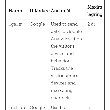
Maximal
Namn
Utfärdare
Ändamål
lagringstid
_ga_#
Google
Used to send
2 år
data to Google
Analytics about
the visitor's
device and
behavior.
Tracks the
visitor across
devices and
marketing
channels.
_gcl_au
Google
Used to
3